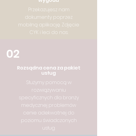
wygoda
Przekazujesz nam
dokumenty poprzez
mobilną aplikację. Zdjęcie
CYK i leci do nas.
02
Rozsądna cena za pakiet
usług
Służymy pomocą w
rozwiązywaniu
specyficznych dla branży
medycznej problemów
cenie adekwatnej do
poziomu świadczonych
usług.