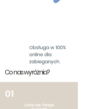
bsługa w 100%
O
online dla
zabieganych.
Co nas wyróżnia?
01
Liczy się Twoja