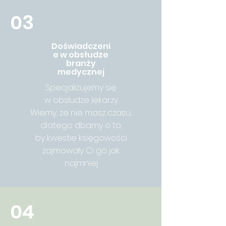
03
Doświadczeni
e w obsłudze
branży
medycznej
Specjalizujemy się
w obsłudze lekarzy
Wiemy, że nie masz czasu,
dlatego dbamy o to,
by kwestie księgowości
zajmowały Ci go jak
najmniej
04