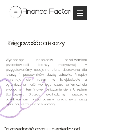
Księgowość dla lekarzy
Wychodząc naprzeciw oczekiwaniom
przedstawicieli branży medycznej –
przygotowaliśmy specjalną ofertę skierowaną dla
lekarzy i pracowników służby zdrowia. Przepisy
zmieniają się niczym w kalejdoskopie a
ograniczona ilość wolnego czasu uniemożliwia
swobodne i terminowe rozliczanie się z Urzędem
Skarbowym. Dlatego wychodzimy naprzeciw
oczekiwaniom i przychodzimy na ratunek z naszą
mobilną ofertą Finance Factory.
Oszczędność czasu i pieniędzy od