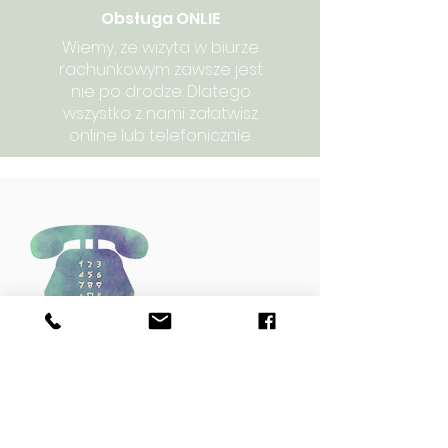
Obsługa ONLIE
Wiemy, że wizyta w biurze
rachunkowym zawsze jest
nie po drodze. Dlatego
wszystko z nami załatwisz
online lub telefonicznie.
Umów się z nami na
rozmowę