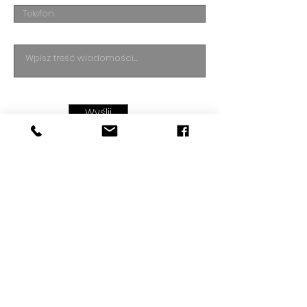
Wyślij
Biuro Rachunkowe Finance Factory
ul. Generała Zygmunta Waltera-Jankego
186/24
40-613 Katowice
NIP: 6342638950
PHONE:
503-113-563
EMAIL:
biuro@financefactory.pl