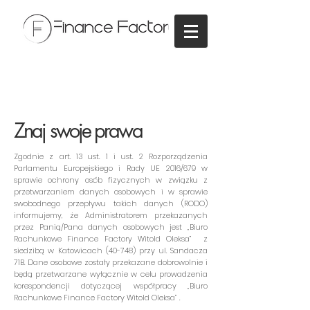
Znaj swoje prawa
Zgodnie z art. 13 ust. 1 i ust. 2 Rozporządzenia
Parlamentu Europejskiego i Rady UE 2016/679 w
sprawie ochrony osób fizycznych w związku z
przetwarzaniem danych osobowych i w sprawie
swobodnego przepływu takich danych (RODO)
informujemy, że Administratorem przekazanych
przez Panią/Pana danych osobowych jest „Biuro
Rachunkowe Finance Factory Witold Oleksa” z
siedzibą w Katowicach (40-748) przy ul. Sandacza
71B. Dane osobowe zostały przekazane dobrowolnie i
będą przetwarzane wyłącznie w celu prowadzenia
korespondencji dotyczącej współpracy „Biuro
Rachunkowe Finance Factory Witold Oleksa” .