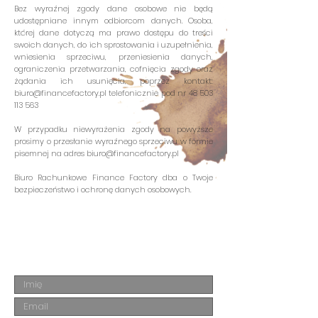
Bez wyraźnej zgody dane osobowe nie będą
udostępniane innym odbiorcom danych. Osoba,
której dane dotyczą ma prawo dostępu do treści
swoich danych, do ich sprostowania i uzupełnienia,
wniesienia sprzeciwu, przeniesienia danych,
ograniczenia przetwarzania, cofnięcia zgody oraz
żądania ich usunięcia, poprzez kontakt:
biuro@financefactory.pl
telefonicznie pod nr
48 503
113 563
W przypadku niewyrażenia zgody na powyższe
prosimy o przesłanie wyraźnego sprzeciwu w formie
pisemnej na adres
biuro@financefactory.pl
Biuro Rachunkowe Finance Factory dba o Twoje
bezpieczeństwo i ochronę danych osobowych.
Potrzebujesz pomocy? A może napiłbyś się z nami kawy?
Napisz do nas!