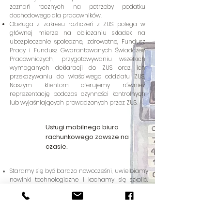
zeznań rocznych na potrzeby podatku
dochodowego dla pracowników.
Obsługa z zakresu rozliczeń z ZUS polega w
głównej mierze na obliczaniu składek na
ubezpieczenie społeczne, zdrowotne, Fundusz
Pracy i Fundusz Gwarantowanych Świadczeń
Pracowniczych, przygotowywaniu wszelkich
wymaganych deklaracji do ZUS oraz ich
przekazywaniu do właściwego oddziału ZUS.
Naszym klientom oferujemy również
reprezentację podczas czynności kontrolnych
lub wyjaśniających prowadzonych przez ZUS.
Usługi mobilnego biura
rachunkowego zawsze na
czasie.
Staramy się być bardzo nowocześni, uwielbiamy
nowinki technologiczne i kochamy się szkolić.
Czasem zmiany są wyczerpujące - ale bycie na
czasie to nasz konik. Kiedy tylko dzieje się coś
ważnego - instruujemy i piszemy dla Klientów
newslettery z tymi najważniejszymi zmianami.