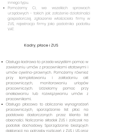
innego typu.
Pomożemy Ci, we wszelkich sprawach
urzędowych - takich jak: założenie działalności
gospodarczej, zgłoszenie właściciela firmy w
ZUS, rejestracja firmy jako podatnika podatku
VAT.
Kadry, płace i ZUS
Obsługa kadrowa to przede wszystkim pomoc w
zawieraniu umów z pracownikami etatowymi i
umów cywilno-prawnych. Pomożemy również
przy kompletowaniu i zakładaniu akt
pracowniczych, monitorowaniu urlopów
pracowniczych. Udzielamy pomoc przy
aneksowaniu lub rozwiązywaniu umów z
pracownikami.
Obsługa płacowa to obliczanie wynagrodzeń
pracowniczych, sporządzanie list płac na
podstawie dostarczonych przez klienta list
obecności. Naliczanie składek ZUS i zaliczek na
podatek dochodowy. Sporządzanie bieżących
deklaracji na potrzeby rozliczeń z ZUS i US oraz