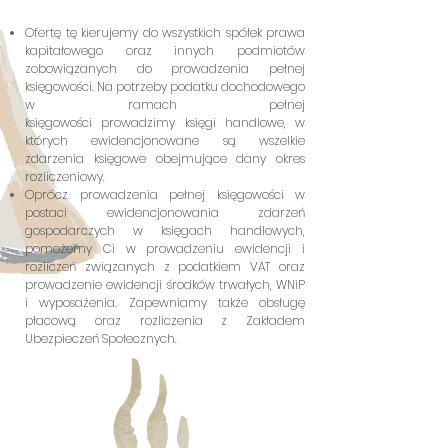
Ofertę tę kierujemy do wszystkich spółek prawa
kapitałowego oraz innych podmiotów
zobowiązanych do prowadzenia pełnej
księgowości. Na potrzeby podatku dochodowego
w ramach pełnej
księgowości prowadzimy księgi handlowe, w
których ewidencjonowane są wszelkie
zdarzenia księgowe obejmujące dany okres
rozliczeniowy.
Oprócz prowadzenia pełnej księgowości w
postaci ewidencjonowania zdarzeń
gospodarczych w księgach handlowych,
pomożemy Ci w prowadzeniu ewidencji i
rozliczeń związanych z podatkiem VAT oraz
prowadzenie ewidencji środków trwałych, WNiP
i wyposażenia.
Zapewniamy także obsługę
płacową oraz rozliczenia z Zakładem
Ubezpieczeń Społecznych.